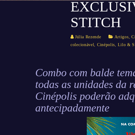
EXCLUSI
STITCH
Júlia Rezende
Artigos
,
C
colecionável
,
Cinépolis
,
Lilo & S
Combo com balde temát
todas as unidades da 
Cinépolis poderão adq
antecipadamente