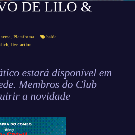
VO DE LILO &
inema
,
Plataforma
balde
titch
,
live-action
ico estará disponível em
rede. Membros do Club
uirir a novidade