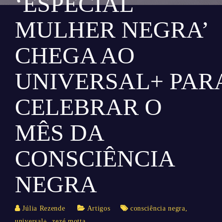
‘ESPECIAL
MULHER NEGRA’
CHEGA AO
UNIVERSAL+ PAR
CELEBRAR O
MÊS DA
CONSCIÊNCIA
NEGRA
Júlia Rezende
Artigos
consciência negra
,
universal+
,
zezé motta