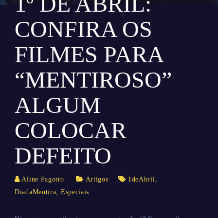
1º DE ABRIL:
CONFIRA OS
FILMES PARA
“MENTIROSO”
ALGUM
COLOCAR
DEFEITO
Aline Pagotto
Artigos
1deAbril
,
DiadaMentira
,
Especiais