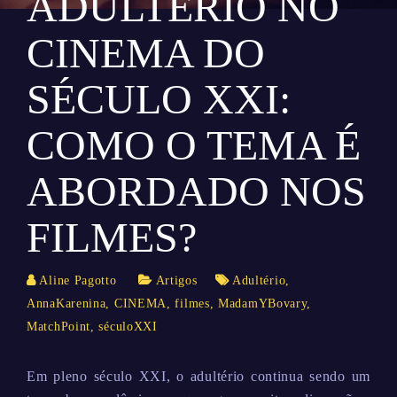
ADULTÉRIO NO
CINEMA DO
SÉCULO XXI:
COMO O TEMA É
ABORDADO NOS
FILMES?
Aline Pagotto
Artigos
Adultério
,
AnnaKarenina
,
CINEMA
,
filmes
,
MadamYBovary
,
MatchPoint
,
séculoXXI
Em pleno século XXI, o adultério continua sendo um