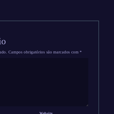
io
ado.
Campos obrigatórios são marcados com
*
Website