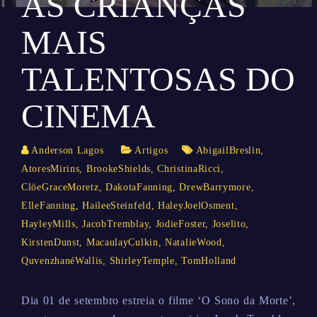
AS CRIANÇAS
MAIS
TALENTOSAS DO
CINEMA
Anderson Lagos
Artigos
AbigailBreslin
,
AtoresMirins
,
BrookeShields
,
ChristinaRicci
,
ClöeGraceMoretz
,
DakotaFanning
,
DrewBarrymore
,
ElleFanning
,
HaileeSteinfeld
,
HaleyJoelOsment
,
HayleyMills
,
JacobTremblay
,
JodieFoster
,
Joselito
,
KirstenDunst
,
MacaulayCulkin
,
NatalieWood
,
QuvenzhanéWallis
,
ShirleyTemple
,
TomHolland
Dia 01 de setembro estreia o filme ‘O Sono da Morte’,