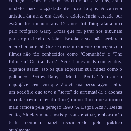
começou a carreira como modelo e aos dez anos, era a
modelo mais fotografada de nova Iorque. A carreira
artística da atriz, era desde a adolescência cercada por
escândalos quando aos 12 anos foi fotografada nua
pelo fotógrafo Garry Gross que foi parar nos tribunais
por ter publicado as fotos. Brooke e sua mãe perderam
a batalha judicial. Sua carreira no cinema começou com
filmes não tão conhecidos como ‘Comunhão’ e ‘The
Prince of Central Park’. Seus filmes mais conhecidos,
digamos assim, são os que exploram sua nudez como o
polêmico ‘Prettey Baby – Menina Bonita’ (em que a
impagável cena em que Violet, sua personagem seduz
um pedófilo que teve a ”sorte” de arrematá-la é apenas
uma das revoltantes do filme) ou no filme que a tornou
mais famosa pela geração 1990 ‘A Lagoa Azul’. Desde
então, Shields nunca mais parou de atuar, embora não
tenha nenhum papel reconhecido pelo público
atualmente.