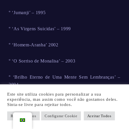
° ‘Jumanji’ – 1995
° ‘As Virgens Suicidas’ – 1999
° ‘Homem-Aranha’ 2002
° ‘O Sorriso de Monalisa’ – 2003
° ‘Brilho Eterno de Uma Mente Sem Lembranças’ –
2004
Este site utiliza cookies para personalizar a sua
experiência, mas assim como você não gostamos deles.
° ‘Homem-Aranha 2’ -2004
Sinta-se livre para rejeitar todos.
Rejeitar Todos
Configurar Cookie
Aceitar Todos
° ‘Maria Antonieta’ – 2007