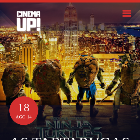
Skip
to
content
Search
18
AGO 14