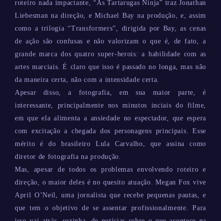
roteiro nada impactante, “As Tartarugas Ninja” traz Jonathan
Liebesman na direção, e Michael Bay na produção, e, assim
como a trilogia “Transformers”, dirigida por Bay, as cenas
de ação são confusas e não valorizam o que é, de fato, a
grande marca dos quatro super-herois: a habilidade com as
artes marciais. É claro que isso é passado no longa, mas não
da maneira certa, não com a intensidade certa.
Apesar disso, a fotografia, em sua maior parte, é
interessante, principalmente nos minutos inciais do filme,
em que ela alimenta a ansiedade no espectador, que espera
com excitação a chegada dos personagens principais. Esse
mérito é do brasileiro Lula Carvalho, que assina como
diretor de fotografia na produção.
Mas, apesar de todos os problemas envolvendo roteiro e
direção, o maior deles é no quesito atuação. Megan Fox vive
April O’Neil, uma jornalista que recebe pequenas pautas, e
que tem o objetivo de se assentar profissionalmente. Para
isso vai atrás, sozinha, de notícias sobre o que acontece na