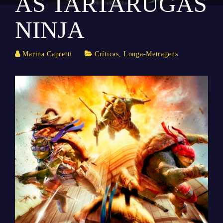
AS TARTARUGAS
NINJA
Marina Capretti
Críticas
,
Longa-Metragens