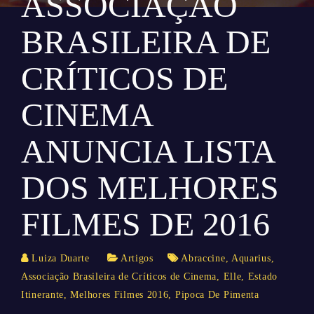
ASSOCIAÇÃO
BRASILEIRA DE
CRÍTICOS DE
CINEMA
ANUNCIA LISTA
DOS MELHORES
FILMES DE 2016
Luiza Duarte
Artigos
Abraccine
,
Aquarius
,
Associação Brasileira de Críticos de Cinema
,
Elle
,
Estado
Itinerante
,
Melhores Filmes 2016
,
Pipoca De Pimenta