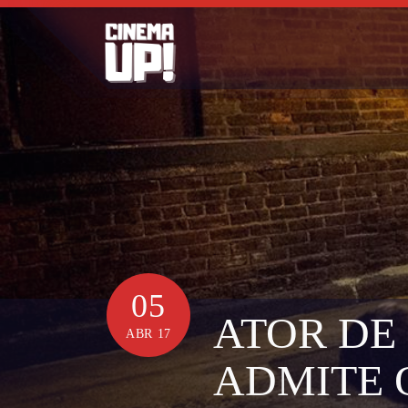
Skip
to
content
05
ATOR DE
ABR 17
ADMITE 