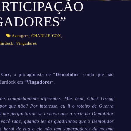
ARTICIPAÇÃO
GADORES”
s
Avengers
,
CHARLIE COX
,
Murdock
,
Vingadores
 Cox
, o protagonista de “
Demolidor
” conta que não
 Murdock em “
Vingadores
“.
res completamente diferentes. Mas bem, Clark Gregg
por que não? Por interesse, eu li o roteiro de Guerra
oas me perguntaram se achava que a série do Demolidor
E você sabe, quando ler os quadrinhos que o Demolidor
m herói de rua e ele não tem superpoderes da mesma