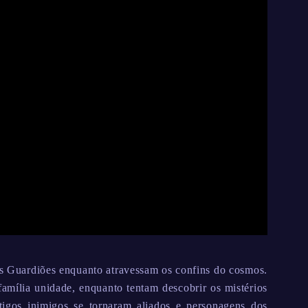
os Guardiões enquanto atravessam os confins do cosmos.
amília unidade, enquanto tentam descobrir os mistérios
tigos inimigos se tornaram aliados e personagens dos