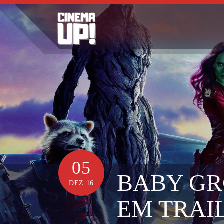
Skip
to
content
05
BABY GR
DEZ 16
EM TRAI