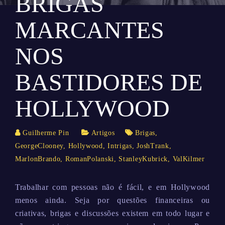
BRIGAS
MARCANTES
NOS
BASTIDORES DE
HOLLYWOOD
Guilherme Pin
Artigos
Brigas
,
GeorgeClooney
,
Hollywood
,
Intrigas
,
JoshTrank
,
MarlonBrando
,
RomanPolanski
,
StanleyKubrick
,
ValKilmer
Trabalhar com pessoas não é fácil, e em Hollywood
menos ainda. Seja por questões financeiras ou
criativas, brigas e discussões existem em todo lugar e