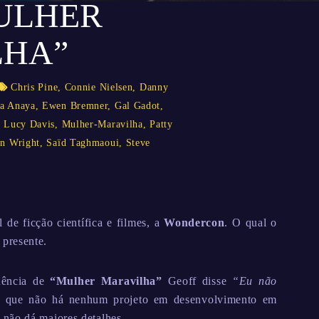
ULHER
LHA”
Chris Pine
,
Connie Nielsen
,
Danny
a Anaya
,
Ewen Bremner
,
Gal Gadot
,
,
Lucy Davis
,
Mulher-Maravilha
,
Patty
n Wright
,
Saïd Taghmaoui
,
Steve
de ficção científica e filmes, a
Wondercon
. O qual o
 presente.
uência de
“Mulher Maravilha”
Geoff disse
“Eu não
rma que não há nenhum projeto em desenvolvimento em
não dá maiores detalhes.