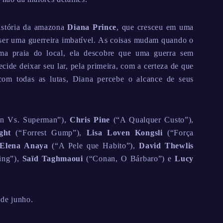
história da amazona
Diana Prince
, que cresceu em uma
a ser uma guerreira imbatível. As coisas mudam quando o
a praia do local, ela descobre que uma guerra sem
cide deixar seu lar, pela primeira, com a certeza de que
com todas as lutas, Diana percebe o alcance de seus
n Vs. Superman”),
Chris Pine
(“A Qualquer Custo”),
ght
(“Forrest Gump”),
Lisa Loven Kongsli
(“Força
Elena Anaya
(“A Pele que Habito”),
David Thewlis
ing”),
Saïd Taghmaoui
(“Conan, O Bárbaro”) e
Lucy
 de junho.