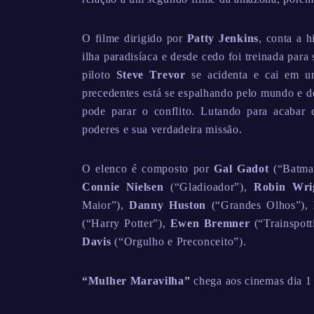
O filme dirigido por
Patty Jenkins
, conta a 
ilha paradisíaca e desde cedo foi treinada par
piloto
Steve Trevor
se acidenta e cai em um
precedentes está se espalhando pelo mundo e de
pode parar o conflito. Lutando para acabar 
poderes e sua verdadeira missão.
O elenco é composto por
Gal Gadot
(“Batma
Connie Nielsen
(“Gladioador”),
Robin Wri
Maior”),
Danny Huston
(“Grandes Olhos”),
(“Harry Potter”),
Ewen Bremner
(“Trainspott
Davis
(“Orgulho e Preconceito”).
“Mulher Maravilha”
chega aos cinemas dia 1