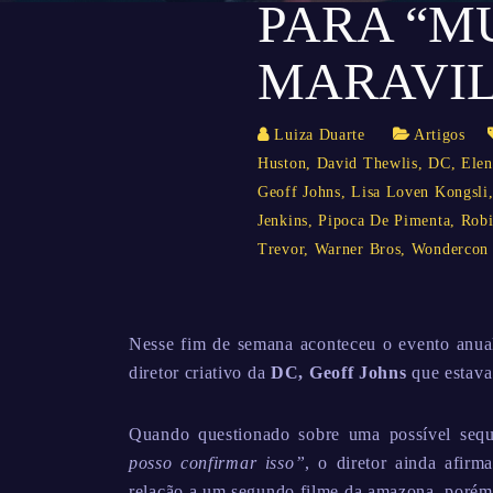
PARA “M
MARAVI
Luiza Duarte
Artigos
Huston
,
David Thewlis
,
DC
,
Elen
Geoff Johns
,
Lisa Loven Kongsli
Jenkins
,
Pipoca De Pimenta
,
Robi
Trevor
,
Warner Bros
,
Wondercon
Nesse fim de semana aconteceu o evento anual 
diretor criativo da
DC, Geoff Johns
que estava
Quando questionado sobre uma possível seq
posso confirmar isso”
, o diretor ainda afi
relação a um segundo filme da amazona, porém 