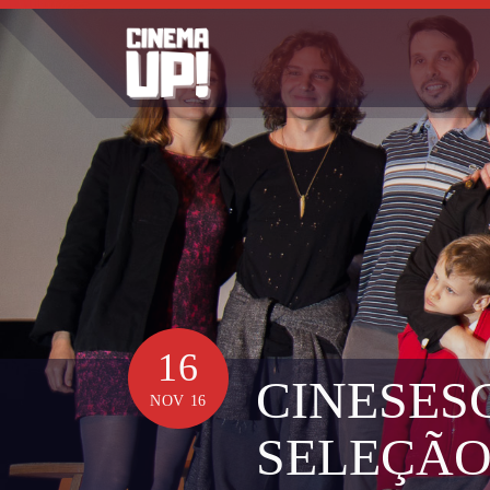
Skip
to
content
16
CINESES
NOV 16
SELEÇÃO