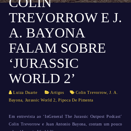
COLIN
TREVORROW E J.
A. BAYONA
FALAM SOBRE
‘JURASSIC
WORLD 2’
Luiza Duarte
Artigos
Colin Trevorrow
,
J. A.
Bayona
,
Jurassic World 2
,
Pipoca De Pimenta
Em entrevista ao ‘InGeneral The Jurassic Outpost Podcast’
Colin Trevorrow e Juan Antonio Bayona, contam um pouco