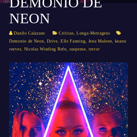
DEMÔNIO DE
NEON
Danilo Calazans
Críticas
,
Longa-Metragens
Demonio de Neon
,
Drive
,
Elle Fanning
,
Jena Malone
,
keanu
reeves
,
Nicolas Winding Refn
,
suspense
,
terror