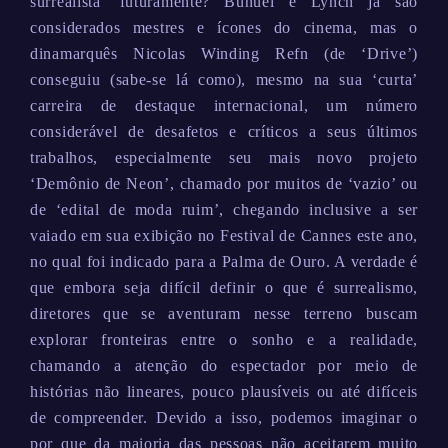
surrealista’ futuramente? Buñuel e Lynch já são
considerados mestres e ícones do cinema, mas o
dinamarquês Nicolas Winding Refn (de ‘Drive’)
conseguiu (sabe-se lá como), mesmo na sua ‘curta’
carreira de destaque internacional, um número
considerável de desafetos e críticos a seus últimos
trabalhos, especialmente seu mais novo projeto
‘Demônio de Neon’, chamado por muitos de ‘vazio’ ou
de ‘edital de moda ruim’, chegando inclusive a ser
vaiado em sua exibição no Festival de Cannes este ano,
no qual foi indicado para a Palma de Ouro. A verdade é
que embora seja difícil definir o que é surrealismo,
diretores que se aventuram nesse terreno buscam
explorar fronteiras entre o sonho e a realidade,
chamando a atenção do espectador por meio de
histórias não lineares, pouco plausíveis ou até difíceis
de compreender. Devido a isso, podemos imaginar o
por que da maioria das pessoas não aceitarem muito