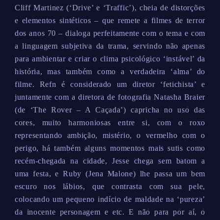
Cliff Martinez (‘Drive’ e ‘Traffic’), cheia de distorções
e elementos sintéticos – que remete a filmes de terror
dos anos 70 – dialoga perfeitamente com o tema e com
a linguagem subjetiva da trama, servindo não apenas
para ambientar e criar o clima psicológico ‘instável’ da
história, mas também como a verdadeira ‘alma’ do
filme. Refn é considerado um diretor ‘fetichista’ e
juntamente com a diretora de fotografia Natasha Braier
(de ‘The Rover – A Caçada’) capricha no uso das
cores, muito harmoniosas entre si, com o roxo
representando ambição, mistério, o vermelho com o
perigo, há também alguns momentos mais sutis como
recém-chegada na cidade, Jesse chega sem batom a
uma festa, e Ruby (Jena Malone) lhe passa um bem
escuro nos lábios, que contrasta com sua pele,
colocando um pequeno indício de maldade na ‘pureza’
da inocente personagem e etc. E não para por aí, o