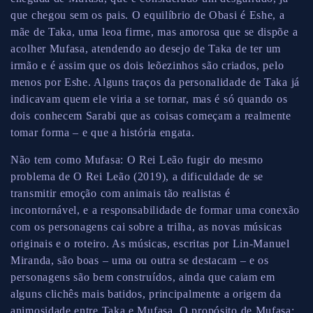
que chegou sem os pais. O equilíbrio de Obasi é Eshe, a
mãe de Taka, uma leoa firme, mas amorosa que se dispõe a
acolher Mufasa, atendendo ao desejo de Taka de ter um
irmão e é assim que os dois leõezinhos são criados, pelo
menos por Eshe. Alguns traços da personalidade de Taka já
indicavam quem ele viria a se tornar, mas é só quando os
dois conhecem Sarabi que as coisas começam a realmente
tomar forma – e que a história engata.
Não tem como Mufasa: O Rei Leão fugir do mesmo
problema de O Rei Leão (2019), a dificuldade de se
transmitir emoção com animais tão realistas é
incontornável, e a responsabilidade de formar uma conexão
com os personagens cai sobre a trilha, as novas músicas
originais e o roteiro. As músicas, escritas por Lin-Manuel
Miranda, são boas – uma ou outra se destacam – e os
personagens são bem construídos, ainda que caiam em
alguns clichês mais batidos, principalmente a origem da
animosidade entre Taka e Mufasa. O propósito de Mufasa: