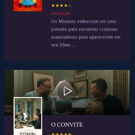
☆
★
☆
★
☆
★
☆
★
☆
★
Animação
Os Minions embarcam em uma
jornada para encontrar criaturas
assustadoras para aparecerem em
seu filme...
O CONVITE
☆
★
☆
★
☆
★
☆
★
☆
★