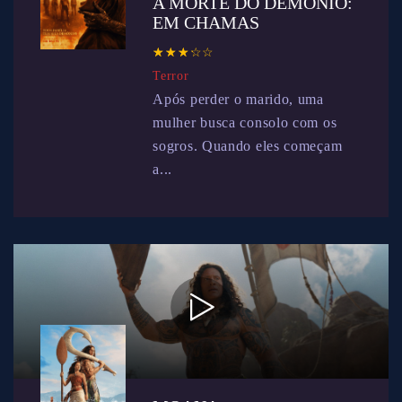
A MORTE DO DEMÔNIO:
EM CHAMAS
☆
★
☆
★
☆
★
☆
★
☆
★
Terror
Após perder o marido, uma
mulher busca consolo com os
sogros. Quando eles começam
a...