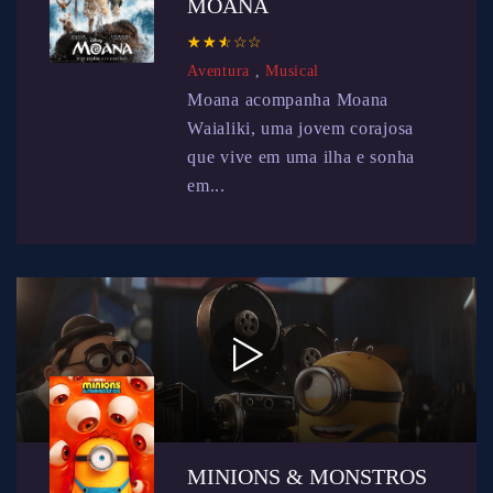
MOANA
☆
★
☆
★
☆
★
☆
★
☆
★
Aventura
,
Musical
Moana acompanha Moana
Waialiki, uma jovem corajosa
que vive em uma ilha e sonha
em...
MINIONS & MONSTROS