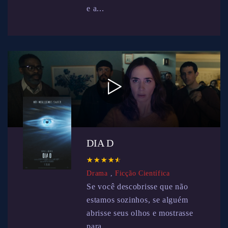
e a...
DIA D
☆
★
☆
★
☆
★
☆
★
☆
★
Drama
,
Ficção Científica
Se você descobrisse que não
estamos sozinhos, se alguém
abrisse seus olhos e mostrasse
para...