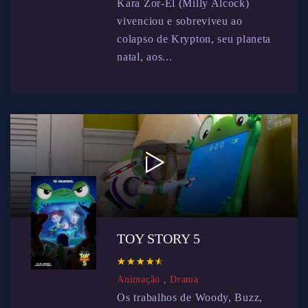
Kara Zor-El (Milly Alcock)
vivenciou e sobreviveu ao
colapso de Krypton, seu planeta
natal, aos...
TOY STORY 5
☆
★
☆
★
☆
★
☆
★
☆
★
Animação
,
Drama
Os trabalhos de Woody, Buzz,