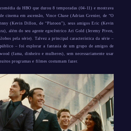
e comédia da HBO que durou 8 temporadas (04-11) e mostrava
 de cinema em ascensão, Vince Chase (Adrian Grenier, de “O
hnny (Kevin Dillon, de “Platoon”), seus amigos Eric (Kevin
ara), além do seu agente egocêntrico Ari Gold (Jeremy Piven,
bos pela série). Talvez a principal característica da série –
 público – foi explorar a fantasia de um grupo de amigos de
wood (fama, dinheiro e mulheres), sem necessariamente usar
 muitos programas e filmes costumam fazer.