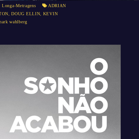
,
Longa-Metragens
ADRIAN
TON
,
DOUG ELLIN
,
KEVIN
mark wahlberg