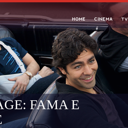
HOME
CINEMA
TV
Search
GE: FAMA E
E