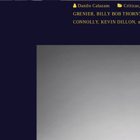
Danilo Calazans
Críticas
GRENIER
,
BILLY BOB THORN
CONNOLLY
,
KEVIN DILLON
,