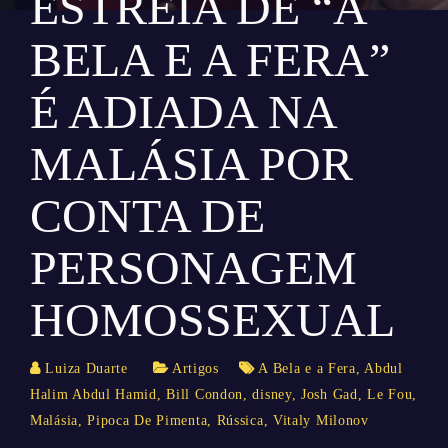
ESTREIA DE “A
BELA E A FERA”
É ADIADA NA
MALÁSIA POR
CONTA DE
PERSONAGEM
HOMOSSEXUAL
Luiza Duarte
Artigos
A Bela e a Fera
,
Abdul
Halim Abdul Hamid
,
Bill Condon
,
disney
,
Josh Gad
,
Le Fou
,
Malásia
,
Pipoca De Pimenta
,
Rússica
,
Vitaly Milonov