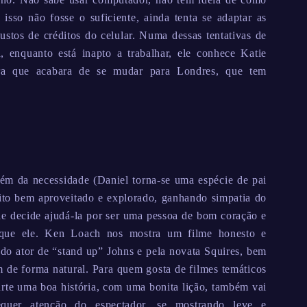
sso não fosse o suficiente, ainda tenta se adaptar as
custos de créditos do celular. Numa dessas tentativas de
ra, enquanto está inapto a trabalhar, ele conhece Katie
ira que acabara de se mudar para Londres, que tem
ém da necessidade (Daniel torna-se uma espécie de pai
muito bem aproveitado e explorado, ganhando simpatia do
le decide ajudá-la por ser uma pessoa de bom coração e
 que ele. Ken Loach nos mostra um filme honesto e
s do ator de “stand up” Johns e pela novata Squires, bem
 de forma natural. Para quem gosta de filmes temáticos
urte uma boa história, com uma bonita lição, também vai
equer atenção do espectador, se mostrando leve e