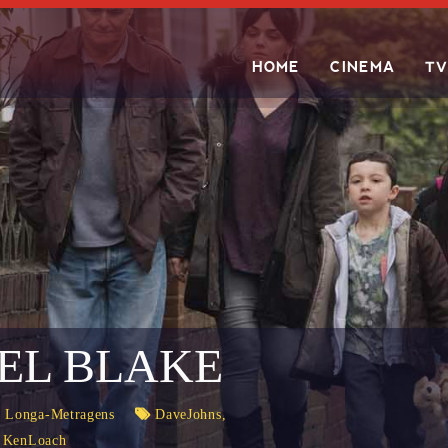
HOME
CINEMA
TV
Search
IEL BLAKE
,
Longa-Metragens
DaveJohns
,
,
KenLoach