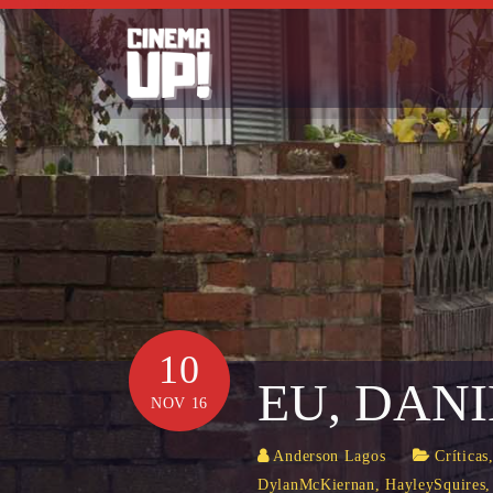
Skip
to
content
10
EU, DAN
NOV 16
Anderson Lagos
Críticas
DylanMcKiernan
,
HayleySquires