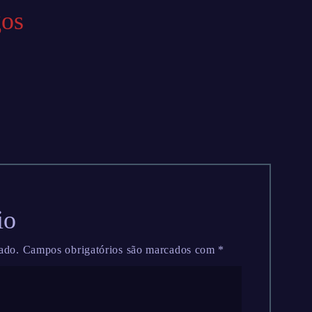
gos
io
ado.
Campos obrigatórios são marcados com
*