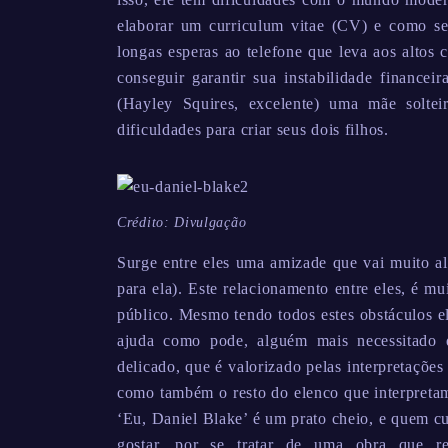
elaborar um curriculum vitae (CV) e como se i
longas esperas ao telefone que leva aos altos 
conseguir garantir sua instabilidade financei
(Hayley Squires, excelente) uma mãe solte
dificuldades para criar seus dois filhos.
Crédito: Divulgação
Surge entre eles uma amizade que vai muito al
para ela). Este relacionamento entre eles, é 
público. Mesmo tendo todos estes obstáculos e
ajuda como pode, alguém mais necessitado
delicado, que é valorizado pelas interpretaçõe
como também o resto do elenco que interpretam
‘Eu, Daniel Blake’ é um prato cheio, e quem c
gostar, por se tratar de uma obra que r