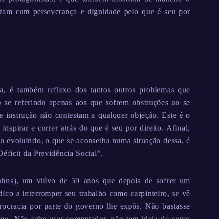
utam com perseverança e dignidade pelo que é seu por
a, é também reflexo dos tantos outros problemas que
o se referindo apenas aos que sofrem obstruções ao se
e instrução não contestam a qualquer objeção. Este é o
nspirar e correr atrás do que é seu por direito. Afinal,
ão evoluindo, o que se aconselha numa situação dessa, é
éficit da Previdência Social”.
Johns), um viúvo de 59 anos que depois de sofrer um
dico a interromper seu trabalho como carpinteiro, se vê
rocracia por parte do governo lhe expôs. Não bastasse
rno. Não sabe usar computador, não tem ideia de como