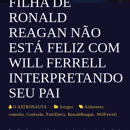
FILHA DE
RONALD
REAGAN NÃO
ESTÁ FELIZ COM
WILL FERRELL
INTERPRETANDO
SEU PAI
O ASTRONAUTA
Artigos
Alzheimer
,
comedia
,
Confusão
,
PattiDavis
,
RonaldReagan
,
WillFerrell