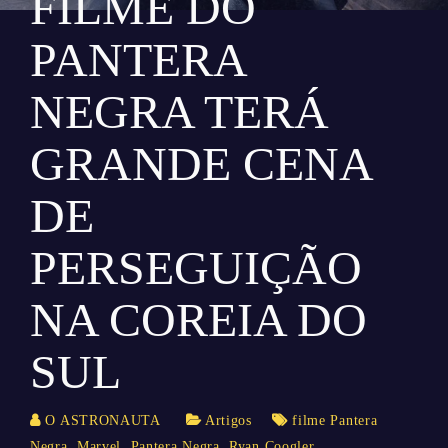
FILME DO
PANTERA
NEGRA TERÁ
GRANDE CENA
DE
PERSEGUIÇÃO
NA COREIA DO
SUL
O ASTRONAUTA
Artigos
filme Pantera
Negra
,
Marvel
,
Pantera Negra
,
Ryan Coogler