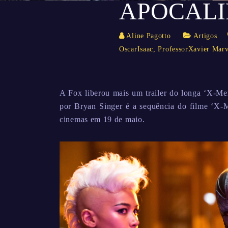
APOCALI
Aline Pagotto
Artigos
OscarIsaac
,
ProfessorXavier Marv
A Fox liberou mais um trailer do longa ‘X-Men
por Bryan Singer é a sequência do filme ‘X-
cinemas em 19 de maio.