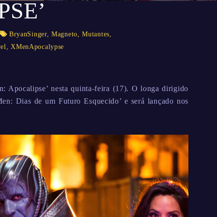
PSE’
BryanSinger
,
Magneto
,
Mutantes
,
el
,
XMenApocalypse
: Apocalipse’ nesta quinta-feira (17). O longa dirigido
Men: Dias de um Futuro Esquecido’ e será lançado nos