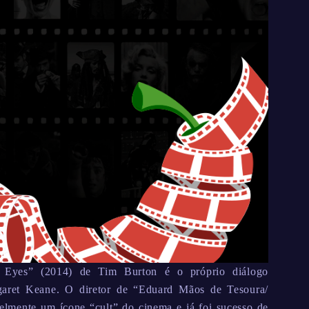
 Eyes” (2014) de Tim Burton é o próprio diálogo
rgaret Keane. O diretor de “Eduard Mãos de Tesoura/
lmente um ícone “cult” do cinema e já foi sucesso de