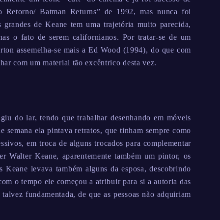
o Retorno/ Batman Returns” de 1992, mas nunca foi
 grandes de Keane tem uma trajetória muito parecida,
s o fato de serem californianos. Por tratar-se de um
Burton assemelha-se mais a Ed Wood (1994), do que com
lhar com um material tão excêntrico desta vez.
ugiu do lar, tendo que trabalhar desenhando em móveis
s de semana ela pintava retratos, que tinham sempre como
ressivos, em troca de alguns trocados para complementar
cer Walter Keane, aparentemente também um pintor, os
os Keane levava também alguns da esposa, descobrindo
om o tempo ele começou a atribuir para si a autoria das
va, talvez fundamentada, de que as pessoas não adquiriam