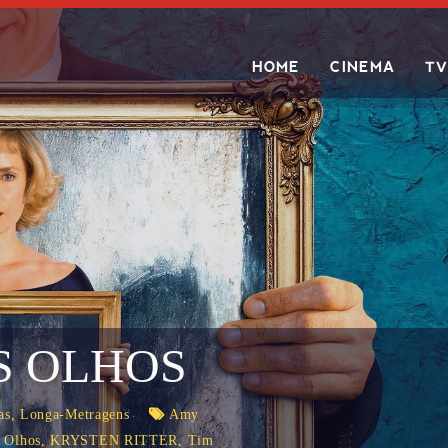
HOME
CINEMA
TV
Search
S OLHOS
as
,
Longa-Metragens
Amy
 Olhos
,
KRYSTEN RITTER
,
Tim