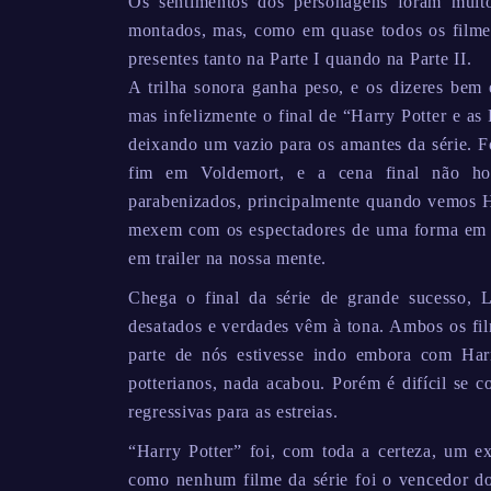
Os sentimentos dos personagens foram muit
montados, mas, como em quase todos os filmes
presentes tanto na Parte I quando na Parte II.
A trilha sonora ganha peso, e os dizeres bem 
mas infelizmente o final de “Harry Potter e as
deixando um vazio para os amantes da série. 
fim em Voldemort, e a cena final não ho
parabenizados, principalmente quando vemos Ho
mexem com os espectadores de uma forma em 
em trailer na nossa mente.
Chega o final da série de grande sucesso, 
desatados e verdades vêm à tona. Ambos os fil
parte de nós estivesse indo embora com Har
potterianos, nada acabou. Porém é difícil se 
regressivas para as estreias.
“Harry Potter” foi, com toda a certeza, um 
como nenhum filme da série foi o vencedor do