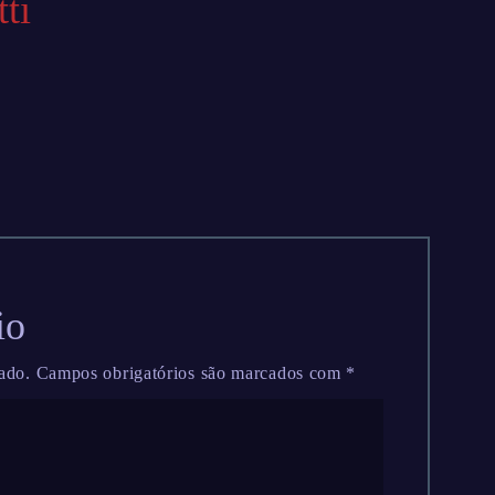
ti
io
ado.
Campos obrigatórios são marcados com
*