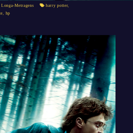
,
Longa-Metragens
harry potter
,
te
,
hp