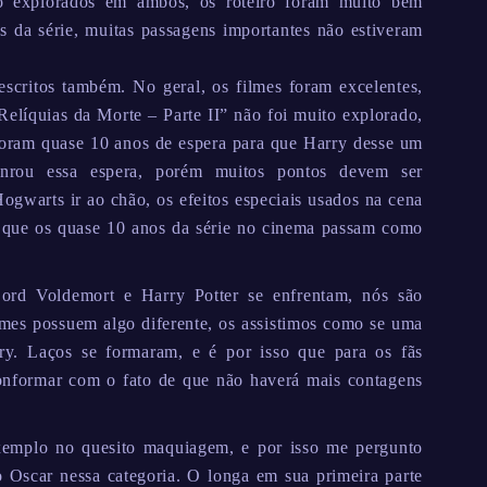
o explorados em ambos, os roteiro foram muito bem
 da série, muitas passagens importantes não estiveram
escritos também. No geral, os filmes foram excelentes,
 Relíquias da Morte – Parte II” não foi muito explorado,
Foram quase 10 anos de espera para que Harry desse um
nrou essa espera, porém muitos pontos devem ser
gwarts ir ao chão, os efeitos especiais usados na cena
que os quase 10 anos da série no cinema passam como
Lord Voldemort e Harry Potter se enfrentam, nós são
mes possuem algo diferente, os assistimos como se uma
ry. Laços se formaram, e é por isso que para os fãs
conformar com o fato de que não haverá mais contagens
exemplo no quesito maquiagem, e por isso me pergunto
 Oscar nessa categoria. O longa em sua primeira parte