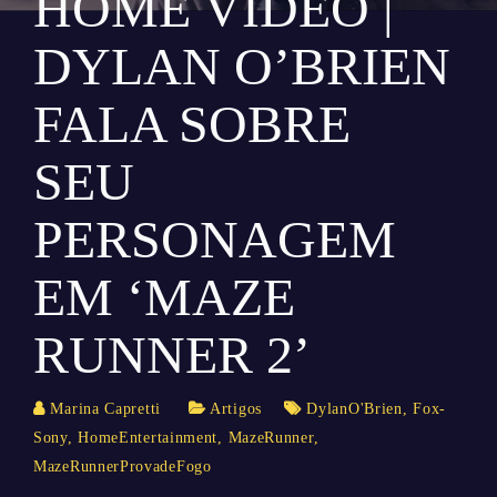
HOME VIDEO |
DYLAN O’BRIEN
FALA SOBRE
SEU
PERSONAGEM
EM ‘MAZE
RUNNER 2’
Marina Capretti
Artigos
DylanO'Brien
,
Fox-
Sony
,
HomeEntertainment
,
MazeRunner
,
MazeRunnerProvadeFogo