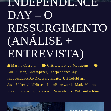
INDEPENDENCE
DAY – O
RESSURGIMENTO
(ANÁLISE +
ENTREVISTA)
Marina Capretti
Críticas
,
Longa-Metragens
BillPullman
,
BrentSpiner
,
IndependenceDay
,
IndependenceDayORessurgimento
,
JeffGoldblum
,
JessieUsher
,
JuddHirsch
,
LiamHemsworth
,
MaikaMonroe
,
RolandEmmerich
,
SelaWard
,
VivicaAFox
,
WilliamFichtner