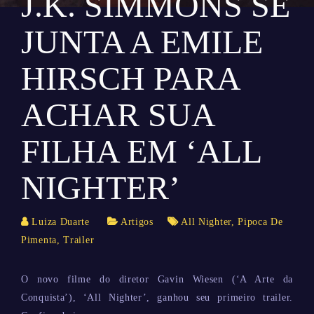
J.K. SIMMONS SE
JUNTA A EMILE
HIRSCH PARA
ACHAR SUA
FILHA EM ‘ALL
NIGHTER’
Luiza Duarte
Artigos
All Nighter
,
Pipoca De
Pimenta
,
Trailer
O novo filme do diretor Gavin Wiesen (‘A Arte da
Conquista’), ‘All Nighter’, ganhou seu primeiro trailer.