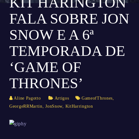
KIT HARINGTON
FALA SOBRE JON
SNOW E A 6ª
TEMPORADA DE
‘GAME OF
THRONES’
Aline Pagotto
Artigos
GameofThrones
,
GeorgeRRMartin
,
JonSnow
,
KitHarrington