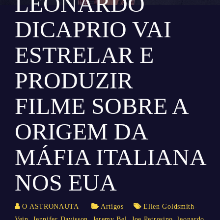
LEONARDO
DICAPRIO VAI
ESTRELAR E
PRODUZIR
FILME SOBRE A
ORIGEM DA
MÁFIA ITALIANA
NOS EUA
O ASTRONAUTA
Artigos
Ellen Goldsmith-
Vein
,
Jennifer Davisson
,
Jeremy Bel
,
Joe Petrosino
,
leonardo