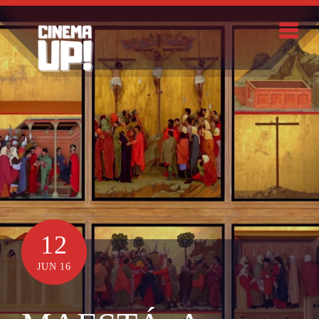
Skip
to
content
Search
12
JUN 16