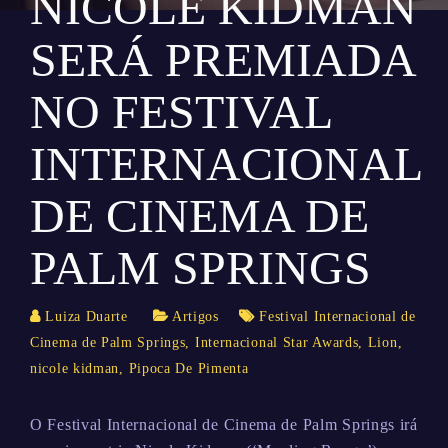
NICOLE KIDMAN
SERÁ PREMIADA
NO FESTIVAL
INTERNACIONAL
DE CINEMA DE
PALM SPRINGS
Luiza Duarte
Artigos
Festival Internacional de
Cinema de Palm Springs
,
Internacional Star Awards
,
Lion
,
nicole kidman
,
Pipoca De Pimenta
O Festival Internacional de Cinema de Palm Springs irá