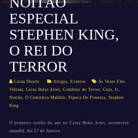
NOITÃO
ESPECIAL
STEPHEN KING,
O REI DO
TERROR
Luiza Duarte
Artigos
,
Eventos
Às Vezes Eles
Voltam
,
Caixa Belas Artes
,
Comboio do Terror
,
Cujo
,
It
,
Noitão
,
O Cemitério Maldito
,
Pipoca De Pimenta
,
Stephen
King
O primeiro noitão do ano no Caixa Belas Artes, acontecerá
amanhã, dia 27 de Janeiro.