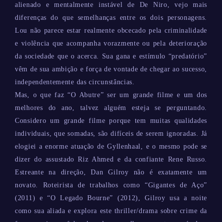
alienado e mentalmente instável de De Niro, vejo mais
diferenças do que semelhanças entre os dois personagens.
Lou não parece estar realmente obcecado pela criminalidade
e violência que acompanha vorazmente ou pela deterioração
da sociedade que o acerca. Sua gana e estímulo “predatório”
vêm de sua ambição e força de vontade de chegar ao sucesso,
independentemente das circunstâncias.
Mas, o que faz “O Abutre” ser um grande filme e um dos
melhores do ano, talvez alguém esteja se perguntando.
Considero um grande filme porque tem muitas qualidades
individuais, que somadas, são difíceis de serem ignoradas. Já
elogiei a enorme atuação de Gyllenhaal, e o mesmo pode se
dizer do assustado Riz Ahmed e da confiante Rene Russo.
Estreante na direção, Dan Gilroy não é exatamente um
novato. Roteirista de trabalhos como “Gigantes de Aço”
(2011) e “O Legado Bourne” (2012), Gilroy usa a noite
como sua aliada e explora este thriller/drama sobre crime da