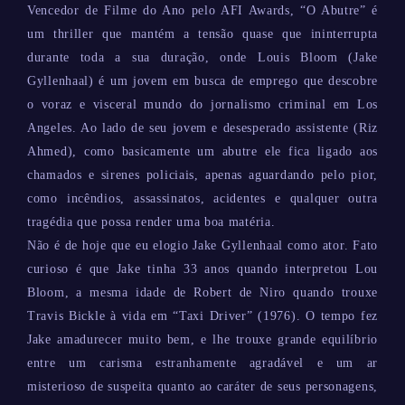
Vencedor de Filme do Ano pelo AFI Awards, “O Abutre” é
um thriller que mantém a tensão quase que ininterrupta
durante toda a sua duração, onde Louis Bloom (Jake
Gyllenhaal) é um jovem em busca de emprego que descobre
o voraz e visceral mundo do jornalismo criminal em Los
Angeles. Ao lado de seu jovem e desesperado assistente (Riz
Ahmed), como basicamente um abutre ele fica ligado aos
chamados e sirenes policiais, apenas aguardando pelo pior,
como incêndios, assassinatos, acidentes e qualquer outra
tragédia que possa render uma boa matéria.
Não é de hoje que eu elogio Jake Gyllenhaal como ator. Fato
curioso é que Jake tinha 33 anos quando interpretou Lou
Bloom, a mesma idade de Robert de Niro quando trouxe
Travis Bickle à vida em “Taxi Driver” (1976). O tempo fez
Jake amadurecer muito bem, e lhe trouxe grande equilíbrio
entre um carisma estranhamente agradável e um ar
misterioso de suspeita quanto ao caráter de seus personagens,