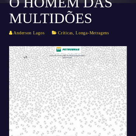
O HOMEM DAS
MULTIDÕES
Anderson Lagos
Críticas
,
Longa-Metragens