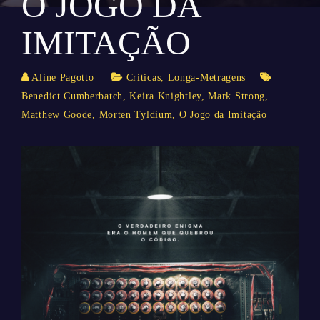
O JOGO DA
IMITAÇÃO
Aline Pagotto
Críticas
,
Longa-Metragens
Benedict Cumberbatch
,
Keira Knightley
,
Mark Strong
,
Matthew Goode
,
Morten Tyldium
,
O Jogo da Imitação