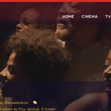
HOME
CINEMA
TV
Search
A
as
,
Documentários
artinho da Vila
,
musical
,
O Samba