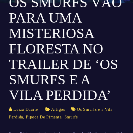
OS SMURFS VÃO
PARA UMA
MISTERIOSA
FLORESTA NO
TRAILER DE ‘OS
SMURFS E A
VILA PERDIDA’
Luiza Duarte
Artigos
Os Smurfs e a Vila
Perdida
,
Pipoca De Pimenta
,
Smurfs