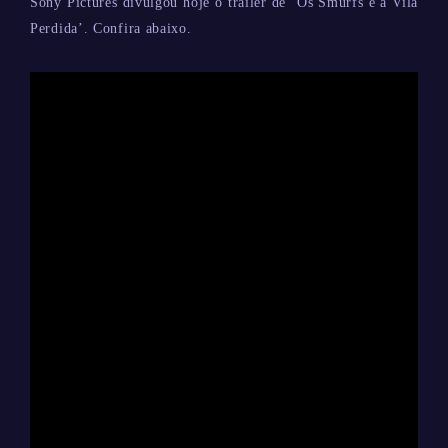
Sony Pictures divulgou hoje o trailer de ‘Os Smurfs e a Vila
Perdida’. Confira abaixo.