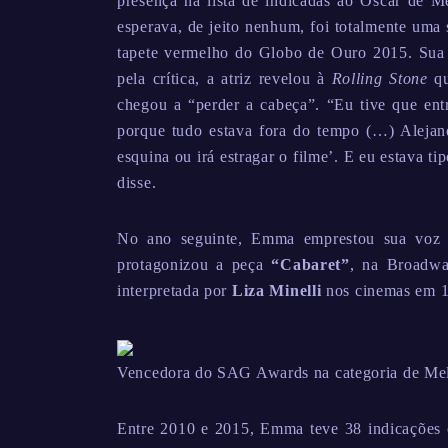
presença na lista de indicadas ao Oscar de 
esperava, de jeito nenhum, foi totalmente uma 
tapete vermelho do Globo de Ouro 2015. Sua 
pela crítica, a atriz revelou à
Rolling Stone
qu
chegou a “perder a cabeça”. “Eu tive que entr
porque tudo estava fora do tempo (…) Alejand
esquina ou irá estragar o filme’. E eu estava tip
disse.
No ano seguinte, Emma emprestou sua voz p
protagonizou a peça
“Cabaret”
, na Broadwa
interpretada por
Liza Minelli
nos cinemas em 
Vencedora do SAG Awards na categoria de Melh
Entre 2010 e 2015, Emma teve 38 indicações