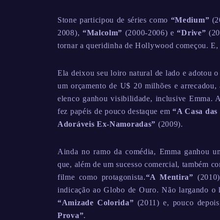
Stone participou de séries como
“Medium”
(2
2008),
“Malcolm”
(2000-2006) e
“Drive”
(20
tornar a queridinha de Hollywood começou. E, 
Ela deixou seu loiro natural de lado e adotou 
um orçamento de U$ 20 milhões e arrecadou, 
elenco ganhou visibilidade, inclusive Emma. A
fez papéis de pouco destaque em
“A Casa das
Adoráveis Ex-Namoradas”
(2009).
Ainda no ramo da comédia, Emma ganhou u
que, além de um sucesso comercial, também con
filme como protagonista.
“A Mentira”
(2010)
indicação ao Globo de Ouro. Não largando o 
“Amizade Colorida”
(2011) e, pouco depoi
Prova”
.