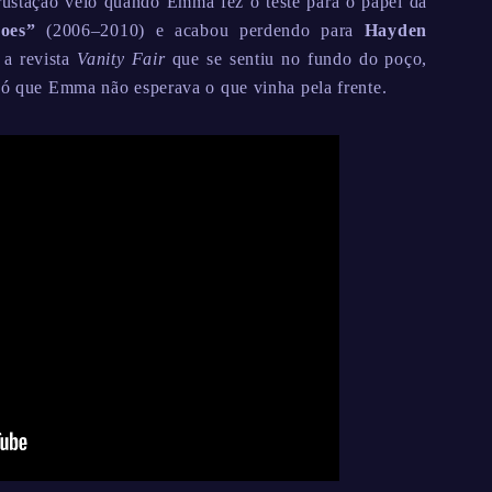
rustação veio quando Emma fez o teste para o papel da
oes”
(2006–2010) e acabou perdendo para
Hayden
 a revista
Vanity Fair
que se sentiu no fundo do poço,
 Só que Emma não esperava o que vinha pela frente.