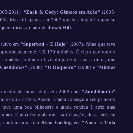
005-2011),
“Zack & Cody: Gêmeos em Ação”
(2005-
05). Mas foi apenas em 2007 que sua trajetória para se
quem diria, ao lado de
Jonah Hill
.
o ruivo em
“Superbad – É Hoje”
(2007), filme que teve
aproximadamente, U$ 170 milhões. É claro que todo o
 comédia continuou fazendo parte da sua carreira, que
 Coelhinhas”
(2008),
“O Roqueiro”
(2008) e
“Minhas
m maior destaque ainda em 2009 com
“Zumbilândia”
quistou a crítica. Assim, Emma conseguiu seu primeiro
 teve uma boa bilheteria e ainda rendeu à atriz uma
humor, Emma fez mais uma participação, dessa vez em
s, contracenou com
Ryan Gosling
em
“Amor a Toda