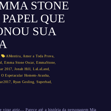
EMMA STONE
 PAPEL QUE
ONOU SUA
A
AMentira
,
Amor a Toda Prova
,
nd
,
Emma Stone Oscar
,
EmmaStone
,
car 2017
,
Jonah Hill
,
LaLaLand
,
,
O Espetacular Homem-Aranha
,
ar2017
,
Ryan Gosling
,
Superbad
,
virar atriz… Parece até a história da personagem Mia