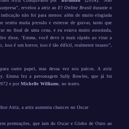
Melhor Atriz Coadjuvante por
“Birdman”
(2014). “Não
surpresa”, revelou a atriz ao
E! Online Brasil
durante o
indicação não foi para menos: além de muito elogiada
e sentiu muita pressão e estresse de gravar, tanto que
ar no final de uma cena, e eu estava muito assustada,
ro disse, ‘Emma, você deve ir mais rápido ao virar a
o, isso é um horror, isso é tão difícil, realmente insano”,
ara outro papel, mas dessa vez nos palcos. A atriz
y. Emma fez a personagem Sally Bowles, que já foi
1972 e por
Michelle Williams
, no teatro.
or Atriz, a atriz aumenta chances no Oscar
 em premiações, que iam do Oscar e Globo de Ouro ao