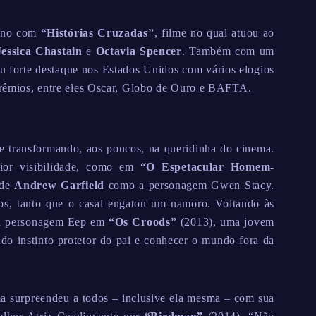
 ano com
“Histórias Cruzadas”
, filme no qual atuou ao
Jessica Chastain
e
Octavia Spencer
. Também com um
ou forte destaque nos Estados Unidos com vários elogios
 prêmios, entre eles Oscar, Globo de Ouro e BAFTA.
 transformando, aos poucos, na queridinha do cinema.
aior visibilidade, como em
“O Espetacular Homem-
 de
Andrew Garfield
como a personagem Gwen Stacy.
os, tanto que o casal engatou um namoro. Voltando às
u a personagem Eep em
“Os Croods”
(2013), uma jovem
r do instinto protetor do pai e conhecer o mundo fora da
 surpreendeu a todos – inclusive ela mesma – com sua