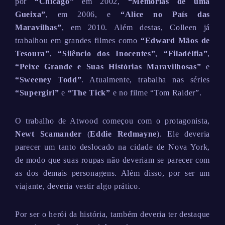
por
“Chicago”
em 2002,
“Memórias de uma
Gueixa”
, em 2006, e
“Alice no País das
Maravilhas”
, em 2010. Além destas, Colleen já
trabalhou em grandes filmes como
“Edward Mãos de
Tesoura”
,
“Silêncio dos Inocentes”
,
“Filadélfia”
,
“Peixe Grande e Suas Histórias Maravilhosas”
e
“Sweeney Todd”
. Atualmente, trabalha nas séries
“Supergirl”
e
“The Tick”
e no filme “Tom Raider”.
O trabalho de Atwood começou com o protagonista,
Newt Scamander
(
Eddie Redmayne
). Ele deveria
parecer um tanto deslocado na cidade de Nova York,
de modo que suas roupas não deveriam se parecer com
as dos demais personagens. Além disso, por ser um
viajante, deveria vestir algo prático.
Por ser o herói da história, também deveria ter destaque