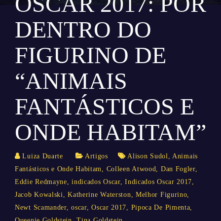
OSCAR 2017: POR
DENTRO DO
FIGURINO DE
“ANIMAIS
FANTÁSTICOS E
ONDE HABITAM”
Luiza Duarte
Artigos
Alison Sudol
,
Animais
Fantásticos e Onde Habitam
,
Colleen Atwood
,
Dan Fogler
,
Eddie Redmayne
,
indicados Oscar
,
Indicados Oscar 2017
,
Jacob Kowalski
,
Katherine Waterston
,
Melhor Figurino
,
Newt Scamander
,
oscar
,
Oscar 2017
,
Pipoca De Pimenta
,
Queenie Goldstein
,
Tina Goldstein