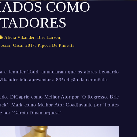
MADOS COMO
NTADORES
Alicia Vikander
,
Brie Larson
,
,
oscar
,
Oscar 2017
,
Pipoca De Pimenta
a e Jennifer Todd, anunciaram que os atores Leonardo
ikander irão apresentar a 89ª edição da cerimônia.
sado, DiCaprio como Melhor Ator por ‘O Regresso, Brie
ack’, Mark como Melhor Ator Coadjuvante por ‘Pontes
te por ‘Garota Dinamarquesa’.