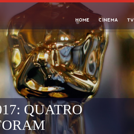
HOME
CINEMA
TV
Search
017: QUATRO
FORAM