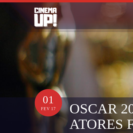
Skip
to
content
01
OSCAR 2
FEV 17
ATORES 