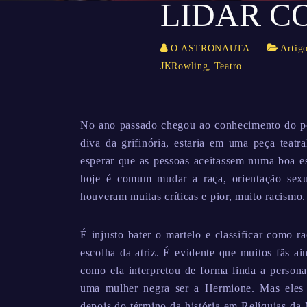
LIDAR C
O ASTRONAUTA
Artig
JKRowling
,
Teatro
No ano passado chegou ao conhecimento do po
diva da grifinória, estaria em uma peça teatra
esperar que as pessoas aceitassem numa boa e
hoje é comum mudar a raça, orientação sex
houveram muitas críticas e pior, muito racismo.
É injusto bater o martelo e classificar como ra
escolha da atriz. É evidente que muitos fãs 
como ela interpretou de forma linda a persona
uma mulher negra ser a Hermione. Mas eles
depois do término da história em Relíquias da