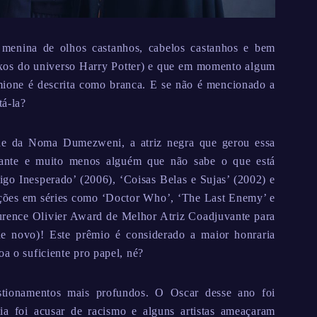
menina de olhos castanhos, cabelos castanhos e bem
ruxos do universo Harry Potter) e que em momento algum
one é descrita como branca. E se não é mencionado a
tá-la?
dade da Noma Dumezweni, a atriz negra que gerou essa
ciante e muito menos alguém que não sabe o que está
o Inesperado’ (2006), ‘Coisas Belas e Sujas’ (2002) e
ções em séries como ‘Doctor Who’, ‘The Last Enemy’ e
urence Olivier Award de Melhor Atriz Coadjuvante para
e novo)! Este prêmio é considerado a maior honraria
oa o suficiente pro papel, né?
tionamentos mais profundos. O Oscar desse ano foi
a foi acusar de racismo e alguns artistas ameaçaram