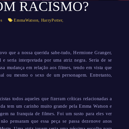
OM RACISMO?
os
EmmaWatson
,
HarryPotter
,
vo que a nossa querida sabe-tudo, Hermione Granger,
l e seria interpretada por uma atriz negra. Seria de se
ssa mudança em relação aos filmes, tendo em vista que
ual ou mesmo o sexo de um personagem. Entretanto,
cistas todos aqueles que fizeram críticas relacionadas a
ainda tem um carinho muito grande pela Emma Watson e
gem na franquia de filmes. Foi um susto para eles ver
 não pensaram que essa peça se passa dezenove anos
 Morte. Uma atriz jovem seria uma péssima escolha para