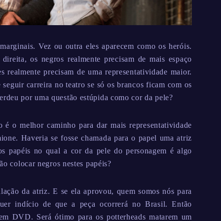
arginais. Vez ou outra eles aparecem como os heróis.
direita, os negros realmente precisam de mais espaço
les realmente precisam de uma representatividade maior.
 seguir carreira no teatro se só os brancos ficam com os
perdeu por uma questão estúpida como cor da pele?
o é o melhor caminho para dar mais representatividade
one. Haveria se fosse chamada para o papel uma atriz
os papéis no qual a cor da pele do personagem é algo
não colocar negros nestes papéis?
alação da atriz. E se ela aprovou, quem somos nós para
quer indício de que a peça ocorrerá no Brasil. Então
a em DVD. Será ótimo para os potterheads matarem um