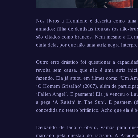
Nos livros a Hermione é descrita como uma 
armados; filha de dentistas trouxas (os não-b
são citados como brancos. Nem mesmo a Hermi
etnia dela, por que não uma atriz negra interpre
Outro erro drástico foi questionar a capaci
revolta sem causa, que não é uma atriz ini
fazendo. Ela já atuou em filmes como ‘Um Amig
‘O Homem Grisalho’ (2007), além de participa
‘Fallen Angel’. E pasmem! Ela já venceu o La
a peça ‘A Raisin’ in The Sun’. E pasmem (d
concedida no teatro britânico. Acho que ela é b
Deixando de lado o óbvio, vamos para ques
marcado pela questão do racismo. A Academi