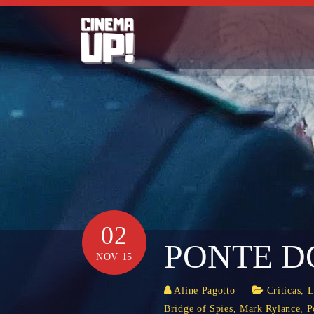
Skip
to
content
02
PONTE D
NOV 15
Aline Pagotto
Críticas
,
L
Bridge of Spies
,
Mark Rylance
,
P