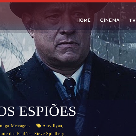
HOME
CINEMA
TV
Search
OS ESPIÕES
onga-Metragens
Amy Ryan
,
onte dos Espiões
,
Steve Spielberg
,