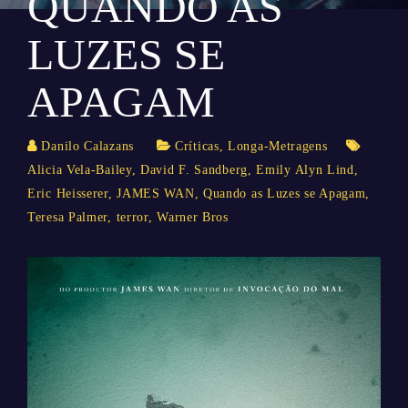
QUANDO AS
LUZES SE
APAGAM
Danilo Calazans
Críticas
,
Longa-Metragens
Alicia Vela-Bailey
,
David F. Sandberg
,
Emily Alyn Lind
,
Eric Heisserer
,
JAMES WAN
,
Quando as Luzes se Apagam
,
Teresa Palmer
,
terror
,
Warner Bros