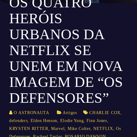
OS QUATRO
HERÓIS
URBANOS DA
NETFLIX SE
UNEM EM NOVA
IMAGEM DE “OS
DEFENSORES”
O ASTRONAUTA
Artigos
CHARLIE COX
,
defenders
,
Elden Henson
,
Elodie Yung
,
Finn Jones
,
KRYSTEN RITTER
,
Marvel
,
Mike Colter
,
NETFLIX
,
Os
Defensores
,
Rachael Taylor
,
ROSARIO DAWSON
,