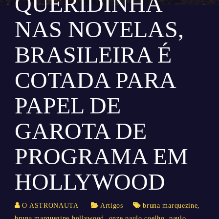
QUERIDINHA
NAS NOVELAS,
BRASILEIRA É
COTADA PARA
PAPEL DE
GAROTA DE
PROGRAMA EM
HOLLYWOOD
O ASTRONAUTA
Artigos
bruna marquezine
,
bruna marquezine hollywood
,
onze paulo coelho
,
paulo