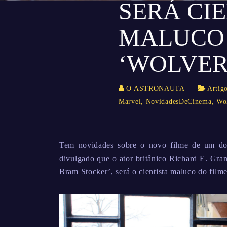
SERÁ CI
MALUCO
‘WOLVER
O ASTRONAUTA
Artig
Marvel
,
NovidadesDeCinema
,
Wo
Tem novidades sobre o novo filme de um dos
divulgado que o ator britânico Richard E. Gra
Bram Stocker’, será o cientista maluco do film