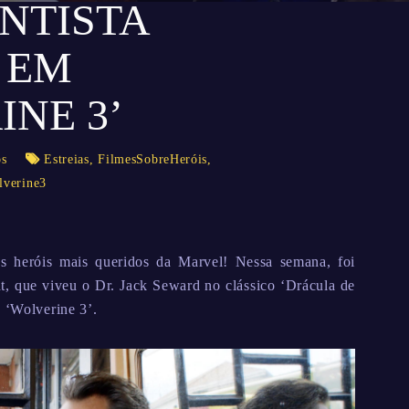
ENTISTA
 EM
INE 3’
os
Estreias
,
FilmesSobreHeróis
,
lverine3
 heróis mais queridos da Marvel! Nessa semana, foi
nt, que viveu o Dr. Jack Seward no clássico ‘Drácula de
e ‘Wolverine 3’.