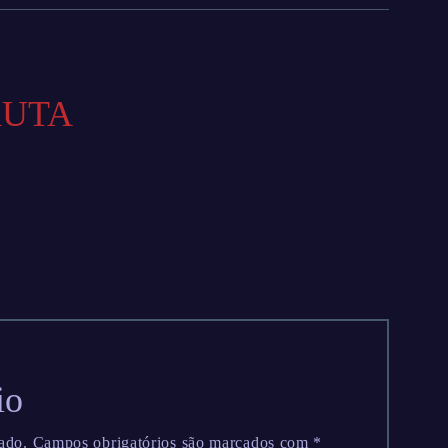
AUTA
io
ado.
Campos obrigatórios são marcados com
*