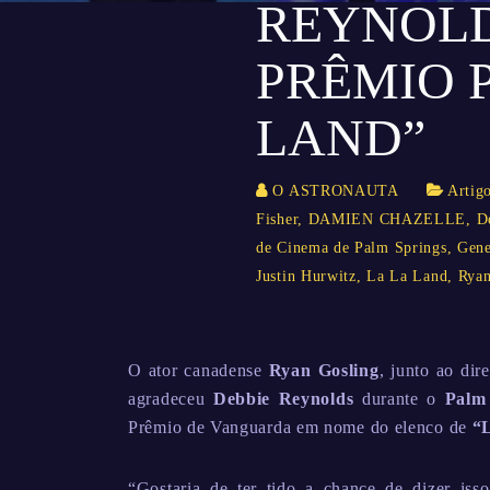
REYNOLD
PRÊMIO 
LAND”
O ASTRONAUTA
Artig
Fisher
,
DAMIEN CHAZELLE
,
D
de Cinema de Palm Springs
,
Gene
Justin Hurwitz
,
La La Land
,
Ryan
O ator canadense
Ryan Gosling
, junto ao dir
agradeceu
Debbie Reynolds
durante o
Palm 
Prêmio de Vanguarda em nome do elenco de
“
“Gostaria de ter tido a chance de dizer iss