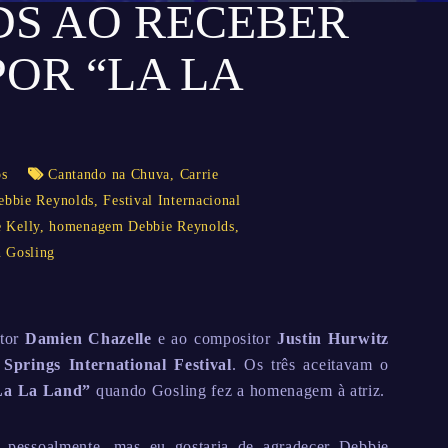
S AO RECEBER
POR “LA LA
os
Cantando na Chuva
,
Carrie
ebbie Reynolds
,
Festival Internacional
 Kelly
,
homenagem Debbie Reynolds
,
 Gosling
etor
Damien Chazelle
e ao compositor
Justin Hurwitz
Springs International Festival
. Os três aceitavam o
La La Land”
quando Gosling fez a homenagem à atriz.
o pessoalmente, mas eu gostaria de agradecer Debbie