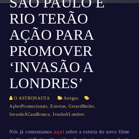
SÃO PAULO E
RIO TERÃO
AÇÃO PARA
PROMOVER
‘INVASÃO A
LONDRES’
O ASTRONAUTA
Artigos
AçõesPromocionais
,
Estreias
,
GerardButler
,
InvasãoÀCasaBranca
,
IvasãoALondres
Nós já comentamos
aqui
sobre a estreia do novo filme