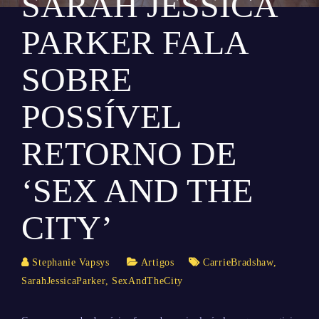
SARAH JESSICA
PARKER FALA
SOBRE
POSSÍVEL
RETORNO DE
‘SEX AND THE
CITY’
Stephanie Vapsys
Artigos
CarrieBradshaw
,
SarahJessicaParker
,
SexAndTheCity